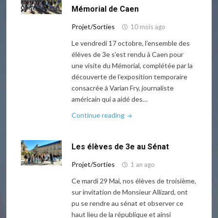
janvier
Mémorial de Caen
2026"
Projet/Sorties
10 mois ago
Le vendredi 17 octobre, l’ensemble des
élèves de 3e s’est rendu à Caen pour
une visite du Mémorial, complétée par la
découverte de l’exposition temporaire
consacrée à Varian Fry, journaliste
américain qui a aidé des…
"Sortie
Continue reading
pédagogique
3e
Les élèves de 3e au Sénat
au
Mémorial
Projet/Sorties
1 an ago
de
Ce mardi 29 Mai, nos élèves de troisième,
Caen"
sur invitation de Monsieur Allizard, ont
pu se rendre au sénat et observer ce
haut lieu de la république et ainsi