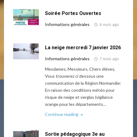
à
la
Soirée Portes Ouvertes
sécurité
routière"
Informations générales
6 mois ago
La neige mercredi 7 janvier 2026
Informations générales
7 mois ago
Mesdames, Messieurs, Chers élèves,
Vous trouverez ci dessous une
communication de la Région Normandie:
En raison des conditions météo pour
risque de neige et verglas (vigilance
orange pour les départements…
"La
Continue reading
neige
mercredi
Sortie pédagogique 3e au
7