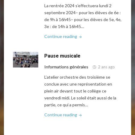
La rentrée 2024 s’effectuera lundi 2
septembre 2024– pour les élèves de 6e :
de 9h à 16h45– pour les élèves de 5e, 4e,
3e : de 14h à 16h45…
"Informations
Continue reading
de
rentrée
Pause musicale
2024"
Informations générales
2 ans ago
L’atelier orchestre des troisième se
conclue avec une représentation en
plein air devant tout le collège ce
vendredi midi. Le soleil était aussi de la
partie, ce qui a permis…
"Pause
Continue reading
musicale"