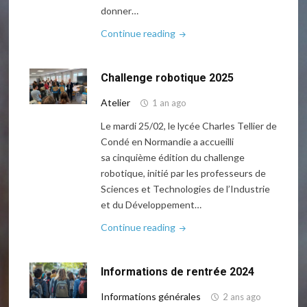
donner…
"Les
Continue reading
élèves
de
Challenge robotique 2025
3e
au
Atelier
1 an ago
Sénat"
Le mardi 25/02, le lycée Charles Tellier de
Condé en Normandie a accueilli
sa cinquième édition du challenge
robotique, initié par les professeurs de
Sciences et Technologies de l’Industrie
et du Développement…
"Challenge
Continue reading
robotique
2025"
Informations de rentrée 2024
Informations générales
2 ans ago