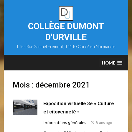
Skip
to
content
COLLÈGE DUMONT
D'URVILLE
1 Ter Rue Samuel Frémont, 14110 Condé en Normandie
HOME
Mois :
décembre 2021
Exposition virtuelle 3e « Culture
et citoyenneté »
Informations générales
5 ans ago