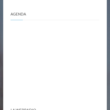
« Culture
et
AGENDA
citoyenneté »"