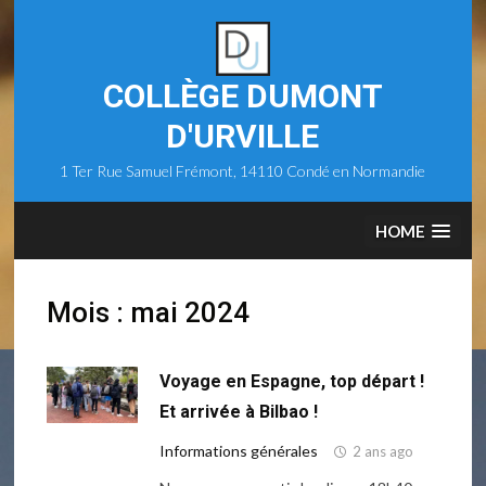
Skip
to
content
COLLÈGE DUMONT
D'URVILLE
1 Ter Rue Samuel Frémont, 14110 Condé en Normandie
HOME
Mois :
mai 2024
Voyage en Espagne, top départ !
Et arrivée à Bilbao !
Informations générales
2 ans ago