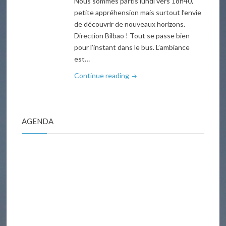
Nous sommes partis lundi vers 18h40,
petite appréhension mais surtout l’envie
de découvrir de nouveaux horizons.
Direction Bilbao ! Tout se passe bien
pour l’instant dans le bus. L’ambiance
est…
"Voyage
Continue reading
en
Espagne,
top
AGENDA
départ
!
Et
arrivée
à
Bilbao
!"