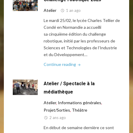
2026"
Atelier
1 an ago
Le mardi 25/02, le lycée Charles Tellier de
Condé en Normandie a accueilli
sa cinquième édition du challenge
robotique, initié par les professeurs de
Sciences et Technologies de l’Industrie
et du Développement…
"Challenge
Continue reading
robotique
2025"
Atelier / Spectacle à la
médiathèque
Atelier
,
Informations générales
,
Projet/Sorties
,
Théâtre
2 ans ago
En début de semaine dernière ce sont