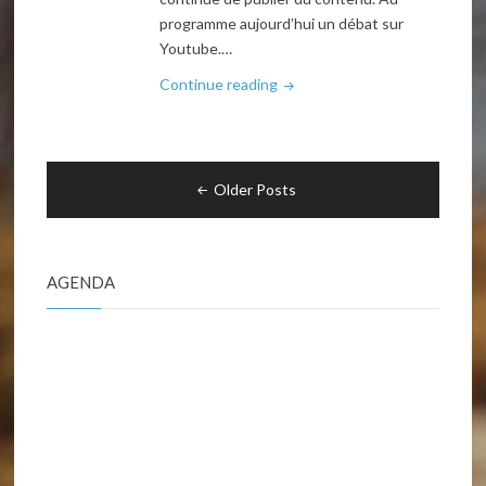
programme aujourd’hui un débat sur
Youtube.…
"Radio
Continue reading
D.U.
s2
e2"
Navigation
Older Posts
des
articles
AGENDA