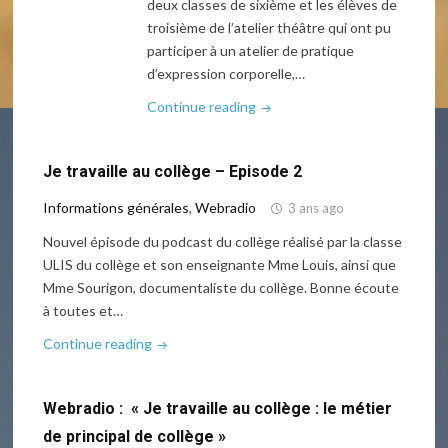
deux classes de sixième et les élèves de
troisième de l’atelier théâtre qui ont pu
participer à un atelier de pratique
d’expression corporelle,…
"Atelier
Continue reading
/
Spectacle
Je travaille au collège – Episode 2
à
la
Informations générales
,
Webradio
3 ans ago
médiathèque"
Nouvel épisode du podcast du collège réalisé par la classe
ULIS du collège et son enseignante Mme Louis, ainsi que
Mme Sourigon, documentaliste du collège. Bonne écoute
à toutes et…
"Je
Continue reading
travaille
au
Webradio : « Je travaille au collège : le métier
collège
–
de principal de collège »