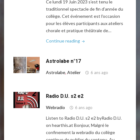
Ce lundi 19 Juin 2023 s’est tenu le
traditionnel spectacle de fin d’année du
collège. Cet événement est l’occasion
pour les élèves participants aux ateliers
chorale et pratique théâtrale de…
"Spectacle
Continue reading
de
fin
Astrolabe n°17
d’année"
Astrolabe
,
Atelier
6 ans ago
Radio D.U. s2 e2
Webradio
6 ans ago
Listen to Radio D.U. s2 e2 byRadio D.U.
on hearthis.at Bonjour, Malgré le
confinement la webradio du collège
continue de publier du contenu. Au