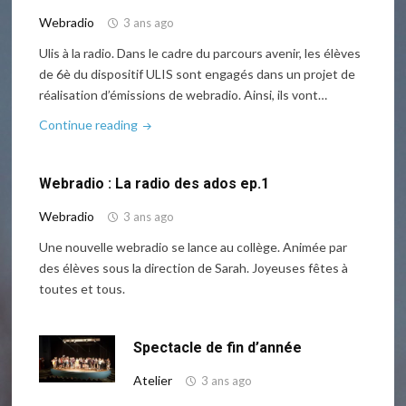
Episode
Webradio
3 ans ago
2"
Ulis à la radio. Dans le cadre du parcours avenir, les élèves
de 6è du dispositif ULIS sont engagés dans un projet de
réalisation d’émissions de webradio. Ainsi, ils vont…
"Webradio
Continue reading
:
« Je
Webradio : La radio des ados ep.1
travaille
au
Webradio
3 ans ago
collège :
Une nouvelle webradio se lance au collège. Animée par
le
des élèves sous la direction de Sarah. Joyeuses fêtes à
métier
toutes et tous.
de
principal
de
Spectacle de fin d’année
collège »"
Atelier
3 ans ago