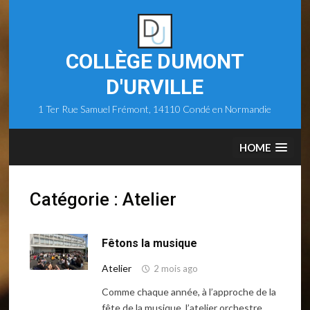
Skip
to
content
COLLÈGE DUMONT
D'URVILLE
1 Ter Rue Samuel Frémont, 14110 Condé en Normandie
HOME
Catégorie :
Atelier
Fêtons la musique
Atelier
2 mois ago
Comme chaque année, à l’approche de la
fête de la musique, l’atelier orchestre,