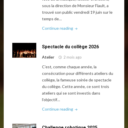
sous la direction de Monsieur Fiault, a
trouvé son public vendredi 19 juin sur le
temps de…
"Fêtons
Continue reading
la
musique"
Spectacle du collège 2026
Atelier
2 mois ago
C’est, comme chaque année, la
consécration pour différents ateliers du
collège, la fameuse soirée de spectacle
du collège. Cette année, ce sont trois
ateliers qui se sont investis dans
l’objectif…
"Spectacle
Continue reading
du
collège
Challenge robotique 2025