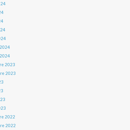
024
24
24
024
024
 2024
 2024
re 2023
re 2023
23
23
023
023
re 2022
re 2022