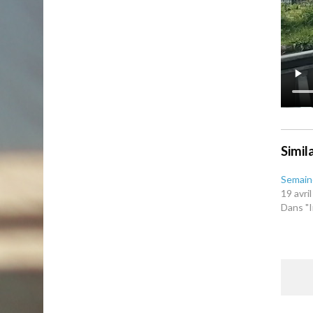
Simil
Semaine
19 avri
Dans "