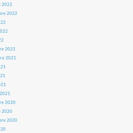
e 2022
bre 2022
022
 2022
22
re 2021
re 2021
021
021
021
 2021
re 2020
e 2020
bre 2020
020