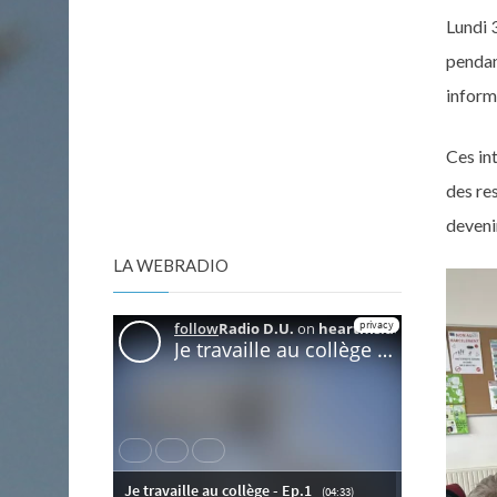
Lundi 3
pendan
inform
Ces in
des re
devenir
LA WEBRADIO