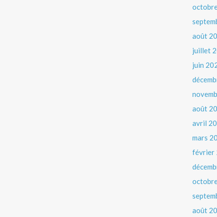
octobr
septem
août 2
juillet
juin 20
décemb
novemb
août 2
avril 2
mars 2
février
décemb
octobr
septem
août 2