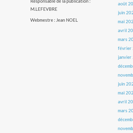
Responsable de la publication :
août 2
M.LEFEVBRE
juin 20
Webmestre : Jean NOEL
mai 20
avril 2
mars 2
février
janvier
décemb
novemb
juin 20
mai 20
avril 2
mars 2
décemb
novemb