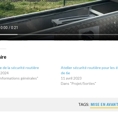
aire
 de la sécurité routière
Atelier sécurité routière pour les 
l 2024
de 6e
Informations générales"
11 avril 2023
Dans "Projet/Sorties"
TAGS:
MISE EN AVAN