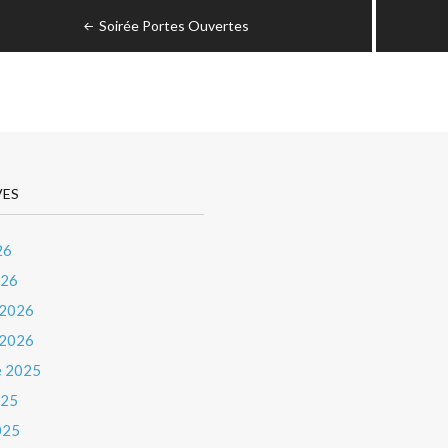
igation
Soirée Portes Ouvertes
icle
VES
26
026
 2026
 2026
e 2025
025
025