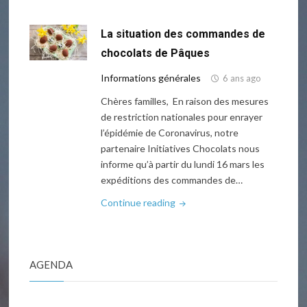
connecter
à
La situation des commandes de
l’ENT
/
chocolats de Pâques
Rendre
Informations générales
6 ans ago
des
devoirs"
Chères familles, En raison des mesures
de restriction nationales pour enrayer
l’épidémie de Coronavirus, notre
partenaire Initiatives Chocolats nous
informe qu’à partir du lundi 16 mars les
expéditions des commandes de…
"La
Continue reading
situation
des
commandes
AGENDA
de
chocolats
de