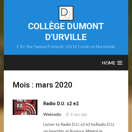
Skip
to
content
COLLÈGE DUMONT
D'URVILLE
1 Ter Rue Samuel Frémont, 14110 Condé en Normandie
HOME
Mois :
mars 2020
Radio D.U. s2 e2
Webradio
6 ans ago
Listen to Radio D.U. s2 e2 byRadio D.U.
on hearthis.at Bonjour, Malgré le