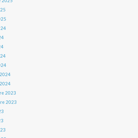
e 2025
025
025
024
24
24
024
024
 2024
 2024
re 2023
re 2023
23
23
023