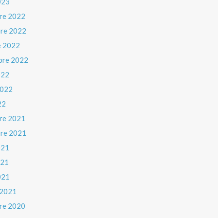
023
re 2022
re 2022
e 2022
bre 2022
022
 2022
22
re 2021
re 2021
021
021
021
 2021
re 2020