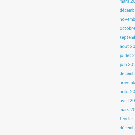
mars 2
décemb
novemb
octobr
septem
août 2
juillet
juin 20
décemb
novemb
août 2
avril 2
mars 2
février
décemb