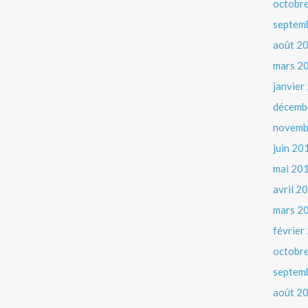
octobr
septem
août 2
mars 2
janvier
décemb
novemb
juin 20
mai 20
avril 2
mars 2
février
octobr
septem
août 2