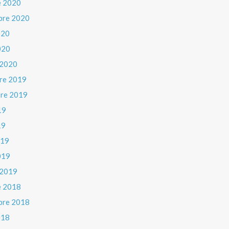
e 2020
bre 2020
020
020
 2020
re 2019
re 2019
19
19
019
019
 2019
e 2018
bre 2018
018