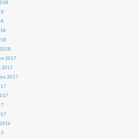
 2018
18
18
018
018
 2018
re 2017
e 2017
bre 2017
017
 2017
17
017
 2016
15