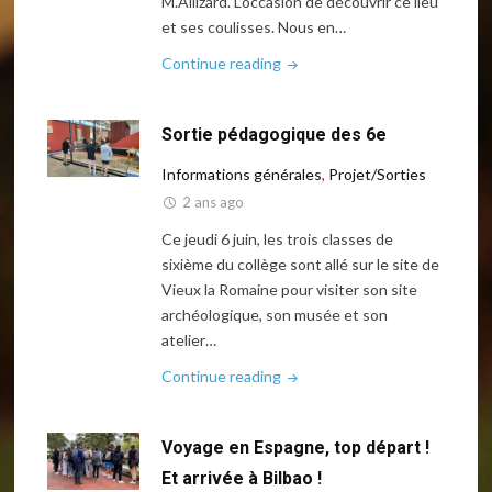
M.Allizard. L’occasion de découvrir ce lieu
et ses coulisses. Nous en…
"Sortie
Continue reading
pédagogique
–
Sortie pédagogique des 6e
Les
3e
Informations générales
,
Projet/Sorties
au
2 ans ago
sénat"
Ce jeudi 6 juin, les trois classes de
sixième du collège sont allé sur le site de
Vieux la Romaine pour visiter son site
archéologique, son musée et son
atelier…
"Sortie
Continue reading
pédagogique
des
Voyage en Espagne, top départ !
6e"
Et arrivée à Bilbao !