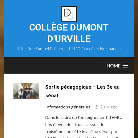
Skip
to
content
COLLÈGE DUMONT
D'URVILLE
1 Ter Rue Samuel Frémont, 14110 Condé en Normandie
HOME
Sortie pédagogique – Les 3e au
sénat
Informations générales
2 ans ago
Dans le cadre de l’enseignement d’EMC,
Les élèves des trois classes de
troisièmes ont été invité au sénat par