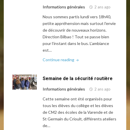
Informations générales
2 ans ago
Nous sommes partis lundi vers 18h40,
petite appréhension mais surtout l’envie
de découvrir de nouveaux horizons.
Direction Bilbao ! Tout se passe bien
pour l’instant dans le bus. L’ambiance
est…
"Voyage
Continue reading
en
Espagne,
Semaine de la sécurité routière
top
départ
Informations générales
2 ans ago
!
Cette semaine ont été organisés pour
Et
tous les élèves du collège et les élèves
arrivée
de CM2 des écoles de la Varende et de
à
St Germain du Crioult, différents ateliers
Bilbao
de…
!"