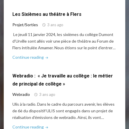
travaille
au
Les Sixièmes au théâtre à Flers
collège
–
Projet/Sorties
3 ans ago
Episode
Le jeudi 11 janvier 2024, les sixièmes du collège Dumont
2"
d’Urville sont allés voir une pièce de théâtre au Forum de
Flers intitulée Amamer. Nous étions sur le point d’entrer…
"Les
Continue reading
Sixièmes
au
Webradio : « Je travaille au collège : le métier
théâtre
à
de principal de collège »
Flers"
Webradio
3 ans ago
Ulis à la radio. Dans le cadre du parcours avenir, les élèves
de 6è du dispositif ULIS sont engagés dans un projet de
réalisation d’émissions de webradio. Ainsi, ils vont…
"Webradio
Continue reading