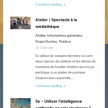
"Semaine
Continue reading
de
la
Atelier / Spectacle à la
sécurité
routière"
médiathèque
Atelier
,
Informations générales
,
Projet/Sorties
,
Théâtre
2 ans ago
En début de semaine dernière ce sont
deux classes de sixième et les élèves de
troisième de l’atelier théâtre qui ont pu
participer à un atelier de pratique
d’expression corporelle,…
"Atelier
Continue reading
/
Spectacle
5e – Utiliser l’intelligence
à
la