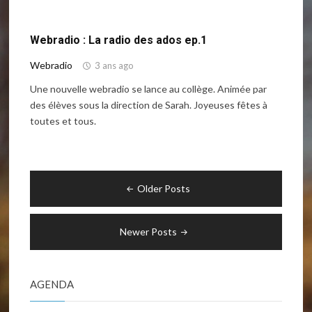
:
« Je
Webradio : La radio des ados ep.1
travaille
au
Webradio
3 ans ago
collège :
Une nouvelle webradio se lance au collège. Animée par
le
des élèves sous la direction de Sarah. Joyeuses fêtes à
métier
toutes et tous.
de
principal
de
collège »"
Navigation
Older Posts
des
articles
Newer Posts
AGENDA