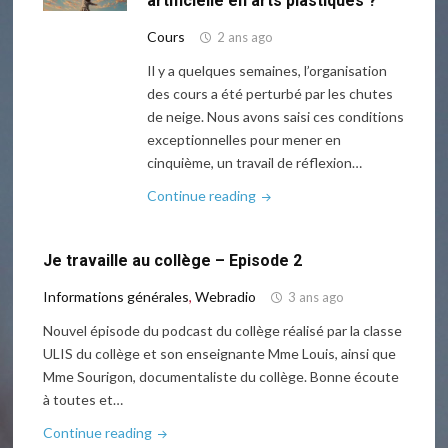
artificielle en arts plastiques ?
médiathèque"
Cours
2 ans ago
Il y a quelques semaines, l’organisation
des cours a été perturbé par les chutes
de neige. Nous avons saisi ces conditions
exceptionnelles pour mener en
cinquième, un travail de réflexion…
"5e
Continue reading
–
Utiliser
Je travaille au collège – Episode 2
l’intelligence
artificielle
Informations générales
,
Webradio
3 ans ago
en
Nouvel épisode du podcast du collège réalisé par la classe
arts
ULIS du collège et son enseignante Mme Louis, ainsi que
plastiques
Mme Sourigon, documentaliste du collège. Bonne écoute
?"
à toutes et…
"Je
Continue reading