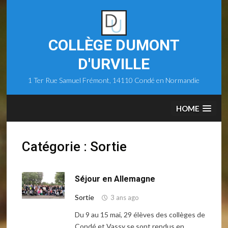
Skip
to
content
COLLÈGE DUMONT
D'URVILLE
1 Ter Rue Samuel Frémont, 14110 Condé en Normandie
HOME
Catégorie :
Sortie
Séjour en Allemagne
Sortie
3 ans ago
Du 9 au 15 mai, 29 élèves des collèges de
Condé et Vassy se sont rendus en