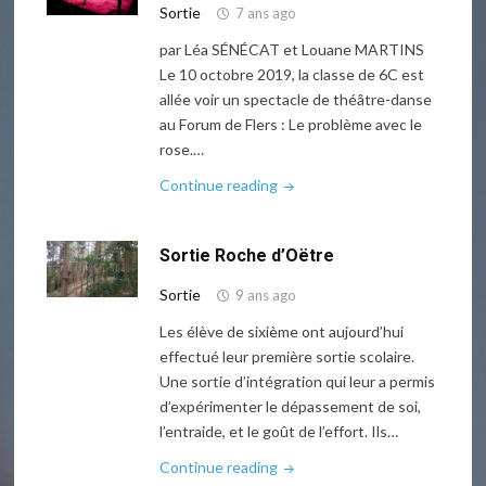
Sortie
7 ans ago
par Léa SÉNÉCAT et Louane MARTINS
Le 10 octobre 2019, la classe de 6C est
allée voir un spectacle de théâtre-danse
au Forum de Flers : Le problème avec le
rose.…
"Le
Continue reading
problème
avec
Sortie Roche d’Oëtre
le
rose."
Sortie
9 ans ago
Les élève de sixième ont aujourd’hui
effectué leur première sortie scolaire.
Une sortie d’intégration qui leur a permis
d’expérimenter le dépassement de soi,
l’entraide, et le goût de l’effort. Ils…
"Sortie
Continue reading