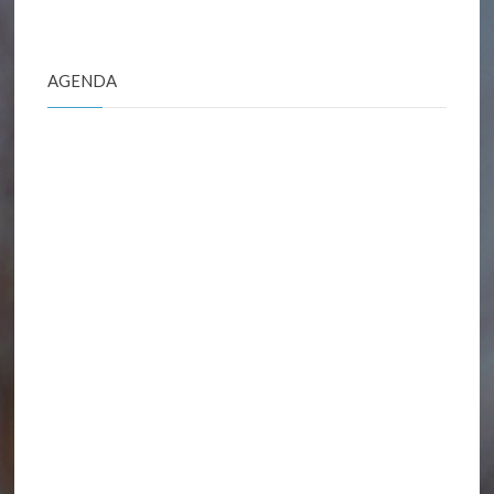
Roche
d’Oëtre"
AGENDA