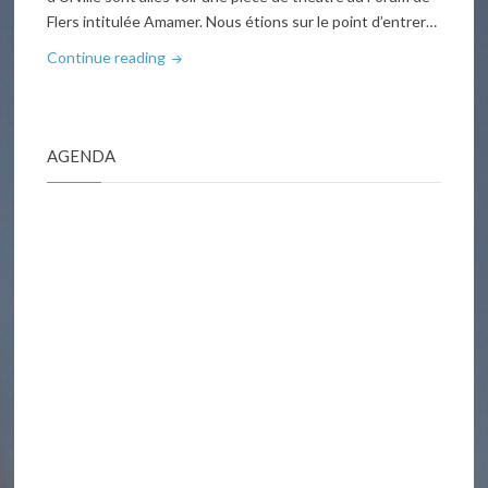
Flers intitulée Amamer. Nous étions sur le point d’entrer…
"Les
Continue reading
Sixièmes
au
théâtre
AGENDA
à
Flers"