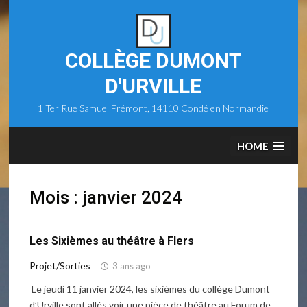
Skip
to
content
COLLÈGE DUMONT
D'URVILLE
1 Ter Rue Samuel Frémont, 14110 Condé en Normandie
HOME
Mois :
janvier 2024
Les Sixièmes au théâtre à Flers
Projet/Sorties
3 ans ago
Le jeudi 11 janvier 2024, les sixièmes du collège Dumont
d’Urville sont allés voir une pièce de théâtre au Forum de