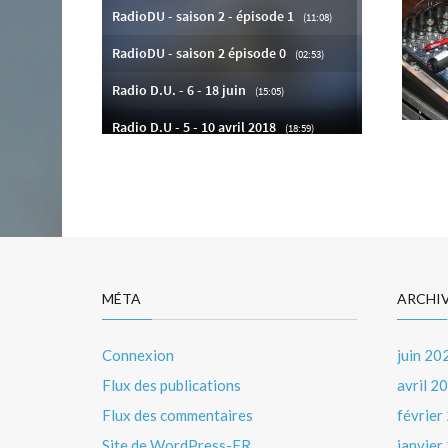
MÉTA
ARCHI
Connexion
juin 20
Flux des publications
avril 2
Flux des commentaires
février
Site de WordPress-FR
janvier