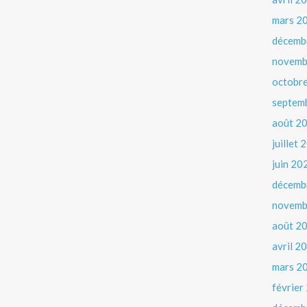
mars 2
décemb
novemb
octobr
septem
août 2
juillet
juin 20
décemb
novemb
août 2
avril 2
mars 2
février