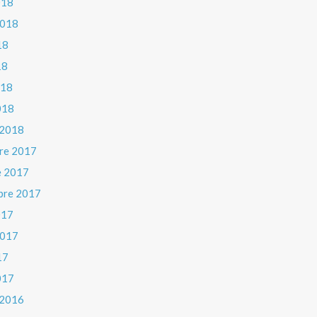
018
 2018
18
18
018
018
 2018
re 2017
e 2017
bre 2017
017
 2017
17
017
 2016