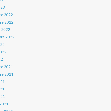
023
re 2022
re 2022
e 2022
bre 2022
022
 2022
22
re 2021
re 2021
021
021
021
 2021