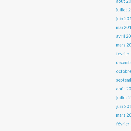
août 2
juillet
juin 20
mai 20
avril 2
mars 2
février
décemb
octobr
septem
août 2
juillet
juin 20
mars 2
février