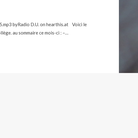
 5.mp3 byRadio D.U. on hearthis.at Voici le
llège. au sommaire ce mois-ci : –…