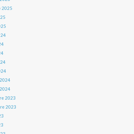
e 2025
025
025
024
24
24
024
024
 2024
 2024
re 2023
re 2023
23
23
023