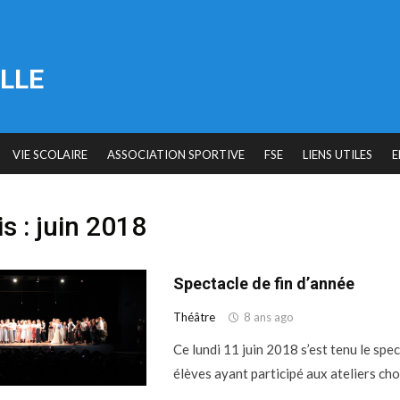
LLE
VIE SCOLAIRE
ASSOCIATION SPORTIVE
FSE
LIENS UTILES
E
s :
juin 2018
Spectacle de fin d’année
Théâtre
8 ans ago
Ce lundi 11 juin 2018 s’est tenu le spe
élèves ayant participé aux ateliers cho