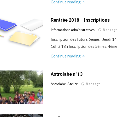
"Spectacle
Continue reading
de
fin
Rentrée 2018 – Inscriptions
d’année"
Informations administratives
8 ans ag
Inscription des futurs 6èmes : Jeudi 14
16h à 18h Inscription des 5èmes, 4ème
"Rentrée
Continue reading
2018
–
Astrolabe n°13
Inscriptions"
Astrolabe
,
Atelier
8 ans ago