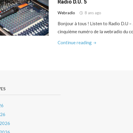
Radio D.U. 5
Webradio
8 ans ago
Bonjour à tous ! Listen to Radio D.U –
cinquième numéro de la webradio du co
"Radio
Continue reading
D.U.
5"
VES
26
026
 2026
 2026