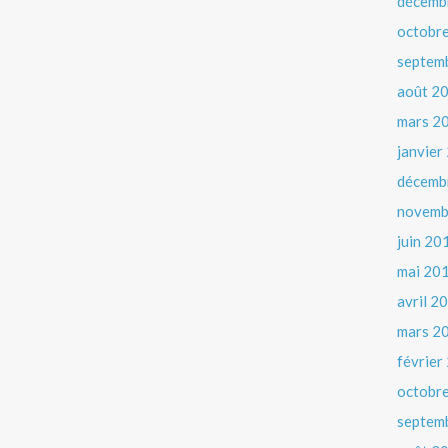
décemb
octobr
septem
août 2
mars 2
janvier
décemb
novemb
juin 20
mai 20
avril 2
mars 2
février
octobr
septem