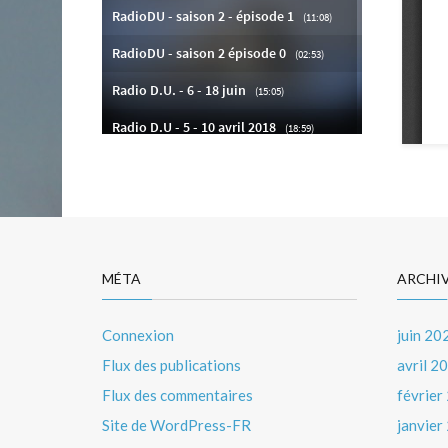
MÉTA
ARCHI
Connexion
juin 20
Flux des publications
avril 2
Flux des commentaires
février
Site de WordPress-FR
janvier