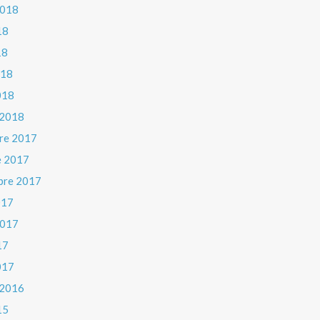
 2018
18
18
018
018
 2018
re 2017
e 2017
bre 2017
017
 2017
17
017
 2016
15