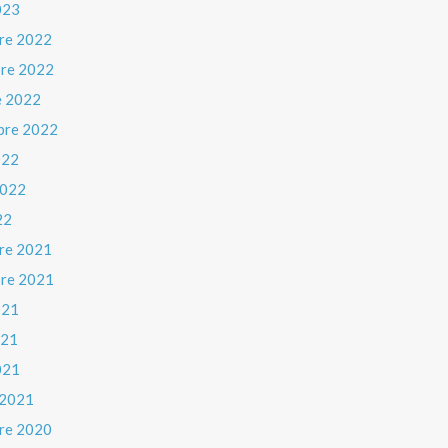
023
re 2022
re 2022
e 2022
bre 2022
022
 2022
22
re 2021
re 2021
021
021
021
 2021
re 2020