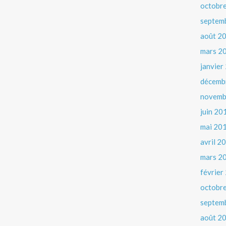
octobr
septem
août 2
mars 2
janvier
décemb
novemb
juin 20
mai 20
avril 2
mars 2
février
octobr
septem
août 2