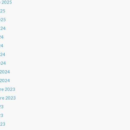
e 2025
025
025
024
24
24
024
024
 2024
 2024
re 2023
re 2023
23
23
023