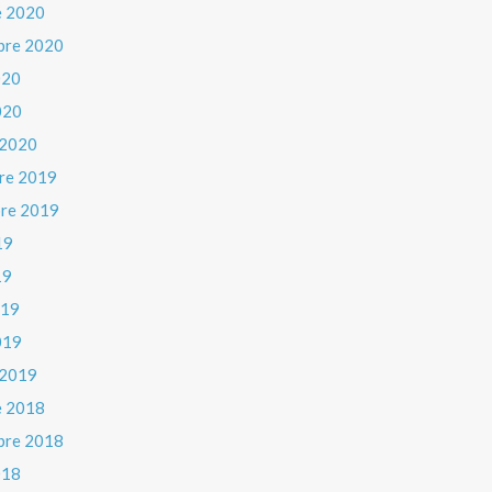
e 2020
bre 2020
020
020
 2020
re 2019
re 2019
19
19
019
019
 2019
e 2018
bre 2018
018