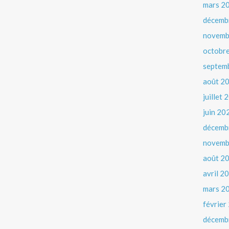
mars 2
décemb
novemb
octobr
septem
août 2
juillet
juin 20
décemb
novemb
août 2
avril 2
mars 2
février
décemb