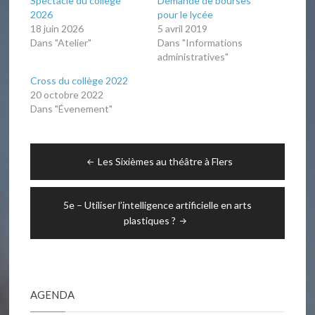
Spectacle du collège
Demande de bourses
2026
pour le lycée
18 juin 2026
5 avril 2019
Dans "Atelier"
Dans "Informations
administratives"
Cross du collège 2022
20 octobre 2022
Dans "Évenement"
Navigation
Les Sixièmes au théâtre à Flers
de
l’article
5e – Utiliser l’intelligence artificielle en arts
plastiques ?
AGENDA