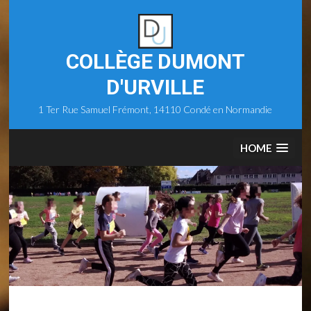
Skip
to
content
COLLÈGE DUMONT
D'URVILLE
1 Ter Rue Samuel Frémont, 14110 Condé en Normandie
HOME