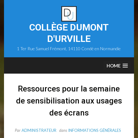
Skip
to
content
COLLÈGE DUMONT
D'URVILLE
1 Ter Rue Samuel Frémont, 14110 Condé en Normandie
HOME
Ressources pour la semaine
de sensibilisation aux usages
des écrans
Par
ADMINISTRATEUR
dans
INFORMATIONS GÉNÉRALES