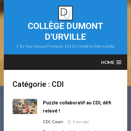
Skip
to
content
COLLÈGE DUMONT
D'URVILLE
1 Ter Rue Samuel Frémont, 14110 Condé en Normandie
HOME
Catégorie :
CDI
Puzzle collaboratif au CDI, défi
relevé !
CDI
,
Cours
4 ans ago