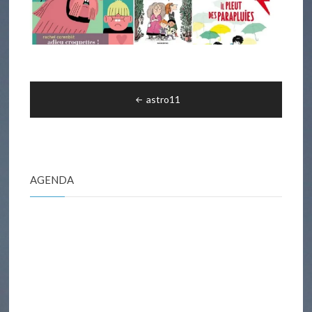
Navigation
astro11
de
l’article
AGENDA