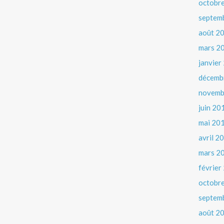
octobr
septem
août 2
mars 2
janvier
décemb
novemb
juin 20
mai 20
avril 2
mars 2
février
octobr
septem
août 2