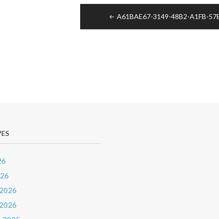
igation
A61BAE67-3149-48B2-A1FB-5
icle
VES
26
026
 2026
 2026