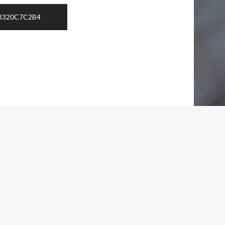
7B320C7C2B4