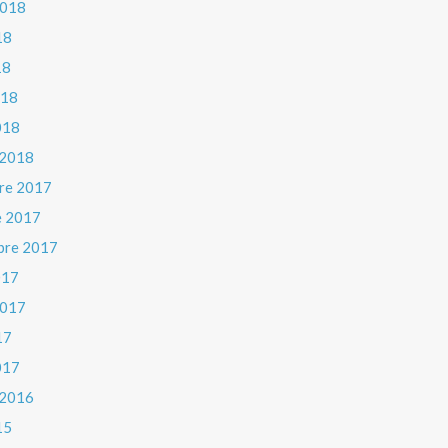
 2018
18
18
018
018
 2018
re 2017
e 2017
bre 2017
017
 2017
17
017
 2016
15