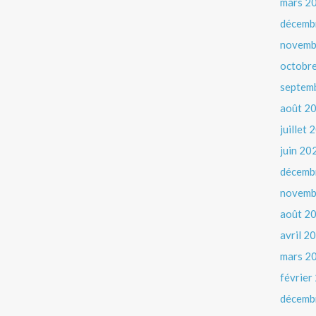
mars 2
décemb
novemb
octobr
septem
août 2
juillet
juin 20
décemb
novemb
août 2
avril 2
mars 2
février
décemb