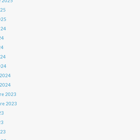
e 2025
025
025
024
24
24
024
024
 2024
 2024
re 2023
re 2023
23
23
023