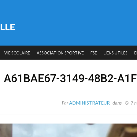
LLE
VIE SCOLAIRE
ASSOCIATION SPORTIVE
FSE
LIENS UTILES
E
A61BAE67-3149-48B2-A1
Par
ADMINISTRATEUR
dans
7 