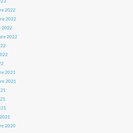
023
re 2022
re 2022
e 2022
bre 2022
022
 2022
22
re 2021
re 2021
021
021
021
 2021
re 2020