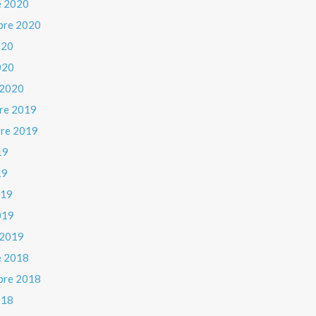
e 2020
bre 2020
020
020
 2020
re 2019
re 2019
19
19
019
019
 2019
e 2018
bre 2018
018