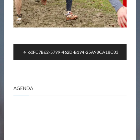
Navigation
60FC7B62-5799-462D-B194-25A98CA18C83
de
l’article
AGENDA