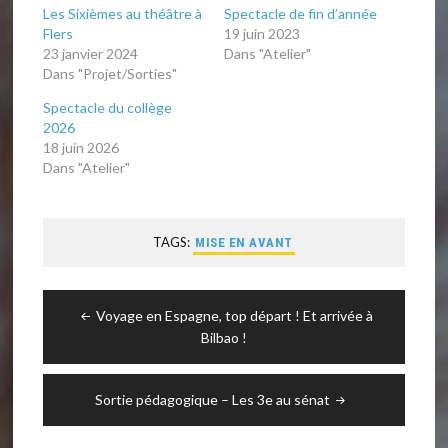
Les Sixièmes au théâtre à
Spectacle de fin d’année
Flers
19 juin 2023
23 janvier 2024
Dans "Atelier"
Dans "Projet/Sorties"
Spectacle du collège
2026
18 juin 2026
Dans "Atelier"
TAGS:
MISE EN AVANT
Navigation
Voyage en Espagne, top départ ! Et arrivée à
de
Bilbao !
l’article
Sortie pédagogique – Les 3e au sénat