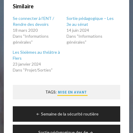
Similaire
Se connecter à l’ENT /
Sortie pédagogique – Les
Rendre des devoirs
3e au sénat
18 mars 2020
14 juin 2024
Dans "Informations
Dans "Informations
générales"
générales"
Les Sixièmes au théâtre à
Flers
23 janvier 2024
Dans "Projet/Sorties"
TAGS:
MISE EN AVANT
Navigation
Semaine de la sécurité routière
de
l’article
Sortie pédagogique des 6e