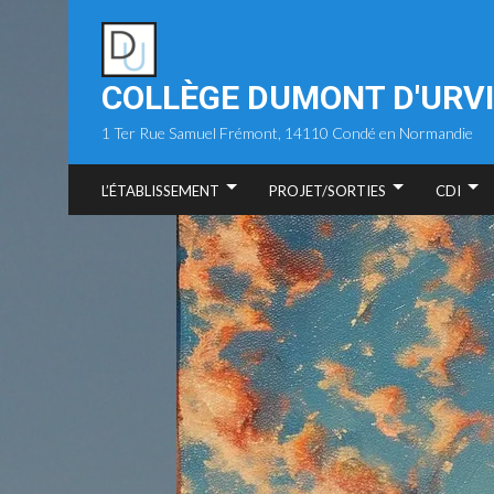
Skip
to
content
COLLÈGE DUMONT D'URVI
1 Ter Rue Samuel Frémont, 14110 Condé en Normandie
L’ÉTABLISSEMENT
PROJET/SORTIES
CDI