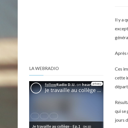
Il y a
excepti
généra
Après 
LA WEBRADIO
Ces ima
cette i
départ
Résult
qui se
jours 