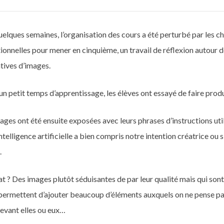
 quelques semaines, l’organisation des cours a été perturbé par les c
onnelles pour mener en cinquième, un travail de réflexion autour de l
tives d’images.
un petit temps d’apprentissage, les élèves ont essayé de faire produ
ges ont été ensuite exposées avec leurs phrases d’instructions utili
ntelligence artificielle a bien compris notre intention créatrice ou 
.
at ? Des images plutôt séduisantes de par leur qualité mais qui sont
 permettent d’ajouter beaucoup d’éléments auxquels on ne pense p
devant elles ou eux…