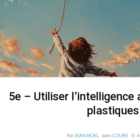
5e – Utiliser l’intelligence 
plastiques
Par
JEAN NOEL
dans
COURS
6