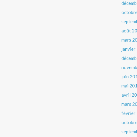
décemb
octobr
septem
août 2
mars 2
janvier
décemb
novemb
juin 20
mai 20
avril 2
mars 2
février
octobr
septem