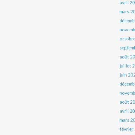
avril 2
mars 2
décemb
novemb
octobr
septem
août 2
juillet
juin 20
décemb
novemb
août 2
avril 2
mars 2
février