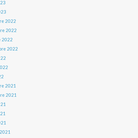
023
023
re 2022
re 2022
e 2022
bre 2022
022
 2022
22
re 2021
re 2021
021
021
021
 2021