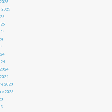
 2026
e 2025
025
025
024
24
24
024
024
 2024
 2024
re 2023
re 2023
23
23