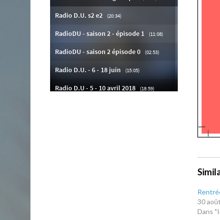
Simil
Rentrée
30 aoû
Dans "