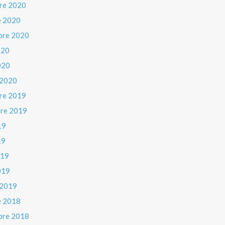
re 2020
e 2020
bre 2020
020
020
 2020
re 2019
re 2019
19
19
019
019
 2019
e 2018
bre 2018