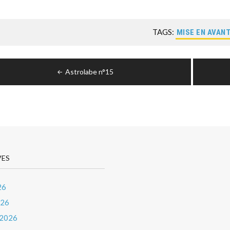
TAGS:
MISE EN AVAN
igation
Astrolabe n°15
icle
VES
26
026
 2026