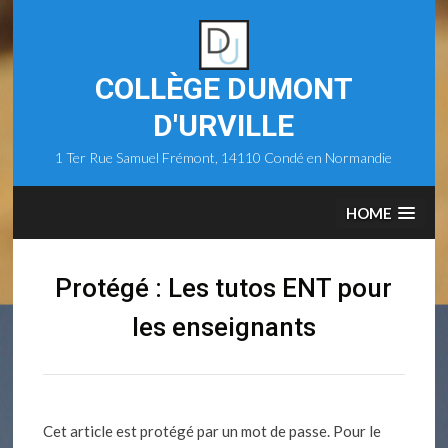
Skip
to
content
COLLÈGE DUMONT
D'URVILLE
1 Ter Rue Samuel Frémont, 14110 Condé en Normandie
HOME
Protégé : Les tutos ENT pour
les enseignants
Cet article est protégé par un mot de passe. Pour le