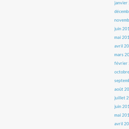
janvier
décemb
novemb
juin 20
mai 20
avril 2
mars 2
février
octobr
septem
août 2
juillet
juin 20
mai 20
avril 2