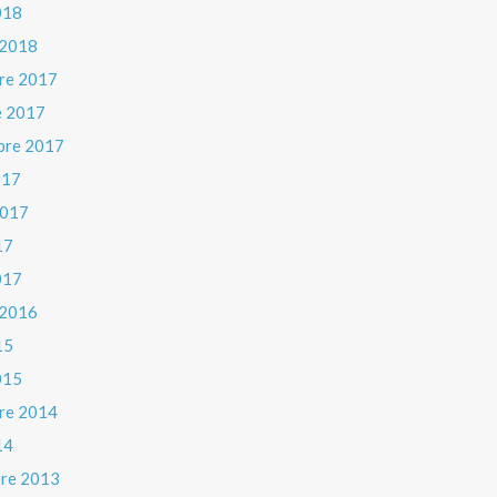
018
 2018
re 2017
e 2017
bre 2017
017
 2017
17
017
 2016
15
015
re 2014
14
re 2013