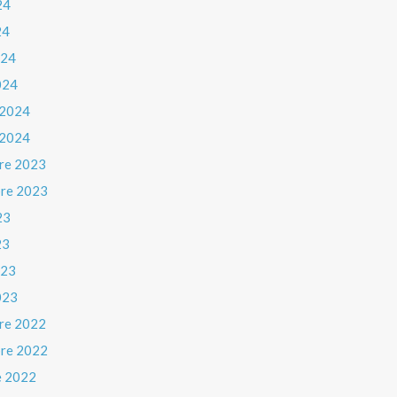
24
24
024
024
 2024
 2024
re 2023
re 2023
23
23
023
023
re 2022
re 2022
e 2022