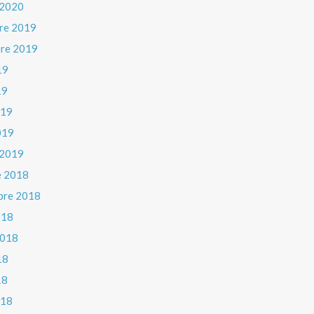
 2020
re 2019
re 2019
19
19
019
019
 2019
e 2018
bre 2018
018
 2018
18
18
018