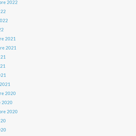
bre 2022
022
 2022
22
re 2021
re 2021
021
021
021
 2021
re 2020
e 2020
bre 2020
020
020