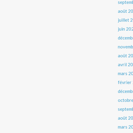
septem
août 2
juillet
juin 20
décemb
novemb
août 2
avril 2
mars 2
février
décemb
octobr
septem
août 2
mars 2