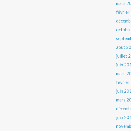
mars 2
février
décemb
octobr
septem
août 2
juillet
juin 20
mars 2
février
juin 20
mars 2
décemb
juin 20
novemb