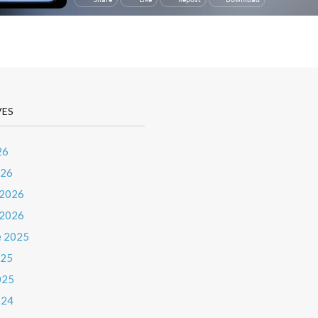
VES
26
026
 2026
 2026
e 2025
025
025
024