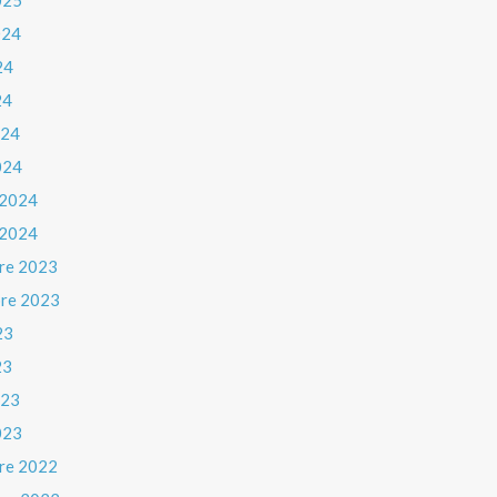
025
024
24
24
024
024
 2024
 2024
re 2023
re 2023
23
23
023
023
re 2022