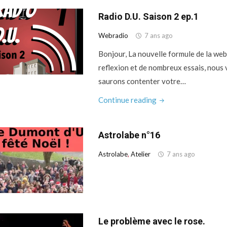
s2
Radio D.U. Saison 2 ep.1
e2"
Webradio
7 ans ago
Bonjour, La nouvelle formule de la web
reflexion et de nombreux essais, nous v
saurons contenter votre…
"Radio
Continue reading
D.U.
Saison
Astrolabe n°16
2
ep.1"
Astrolabe
,
Atelier
7 ans ago
Le problème avec le rose.