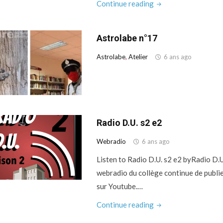
"Faire
Continue reading
de
la
Astrolabe n°17
pâtisserie
en
Astrolabe
,
Atelier
6 ans ago
cours
de
français"
Radio D.U. s2 e2
Webradio
6 ans ago
Listen to Radio D.U. s2 e2 byRadio D.U
webradio du collège continue de publi
sur Youtube.…
"Radio
Continue reading
D.U.