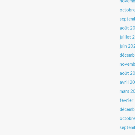
novemb
octobr
septem
août 2
juillet
juin 20
décemb
novemb
août 2
avril 2
mars 2
février
décemb
octobr
septem