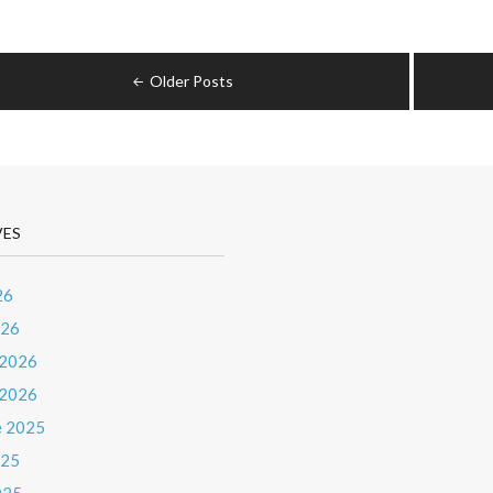
d’intégration
6e"
igation
Older Posts
cles
VES
26
026
 2026
 2026
e 2025
025