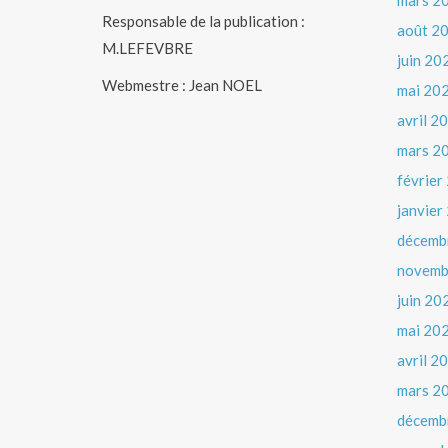
mars 2
Responsable de la publication :
août 2
M.LEFEVBRE
juin 20
Webmestre : Jean NOEL
mai 20
avril 2
mars 2
février
janvier
décemb
novemb
juin 20
mai 20
avril 2
mars 2
décemb