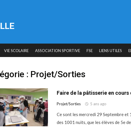
LLE
VIE SCOLAIRE
ASSOCIATION SPORTIVE
FSE
LIENS UTILES
E
égorie :
Projet/Sorties
Faire de la pâtisserie en cours
Projet/Sorties
5 ans ago
Ce sont les mercredi 29 Septembre et 1
des 1001 nuits, que les élèves de 5e 