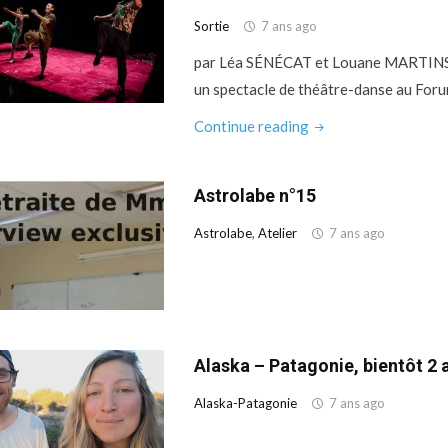
Sortie
7 ans ago
par Léa SÉNÉCAT et Louane MARTINS Le
un spectacle de théâtre-danse au Forum
"Le
Continue reading
problème
avec
Astrolabe n°15
le
rose."
Astrolabe
,
Atelier
7 ans ago
Alaska – Patagonie, bientôt 2 
Alaska-Patagonie
7 ans ago