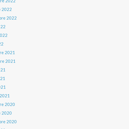
re 2022
e 2022
bre 2022
022
 2022
22
re 2021
re 2021
021
021
021
 2021
re 2020
e 2020
bre 2020