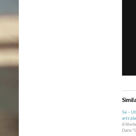
Simil
5e – Uti
arts pl
6 févri
Dans "