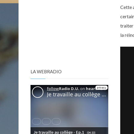
Cette a
certain
traite
la réin
LA WEBRADIO