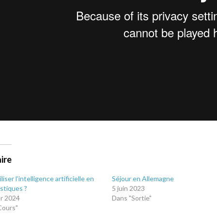
aire
liser l’intelligence artificielle en
Séjour en Allemagne
astiques ?
5 juin 2023
er 2024
Dans "Sortie"
Cours"