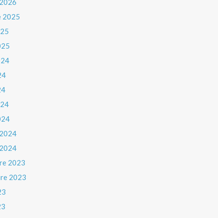
 2026
e 2025
025
025
024
24
24
024
024
 2024
 2024
re 2023
re 2023
23
23