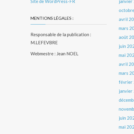
Site de WordPress-FR
janvier
octobr
MENTIONS LÉGALES :
avril 2
mars 2
Responsable de la publication :
août 2
M.LEFEVBRE
juin 20
Webmestre : Jean NOEL
mai 20
avril 2
mars 2
février
janvier
décemb
novemb
juin 20
mai 20