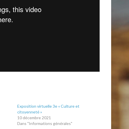
Exposition virtuelle 3e « Culture et
citoyenneté »
10 décembre 2021
Dans "Informations générales"