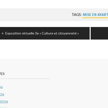
TAGS:
MISE EN AVAN
igation
Exposition virtuelle 3e « Culture et citoyenneté »
icle
VES
26
026
 2026