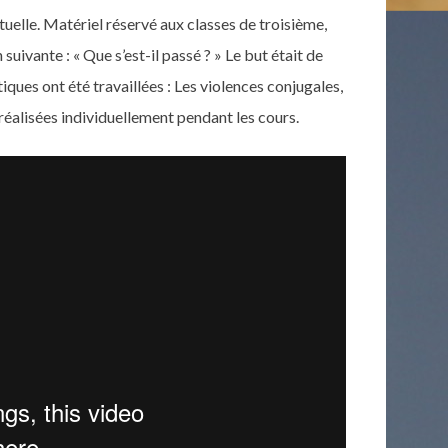
rtuelle. Matériel réservé aux classes de troisième,
suivante : « Que s’est-il passé ? » Le but était de
iques ont été travaillées : Les violences conjugales,
s réalisées individuellement pendant les cours.