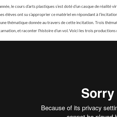
nnée, le cours d’arts plastiques s’est doté d’un casque de réalité vi
es élèves ont su s’approprier ce matériel en répondant à l’incitation 
r une thématique donnée au travers de cette incitation. Trois thémat
carnation, et raconter l’histoire d’un vol. Voici les trois production