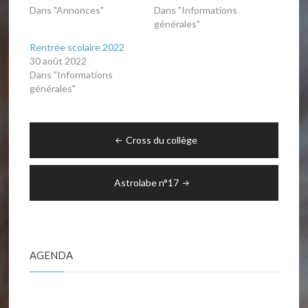
Dans "Annonces"
Dans "Informations
générales"
Rentrée scolaire 2022
30 août 2022
Dans "Informations
générales"
Navigation
Cross du collège
de
l’article
Astrolabe n°17
AGENDA