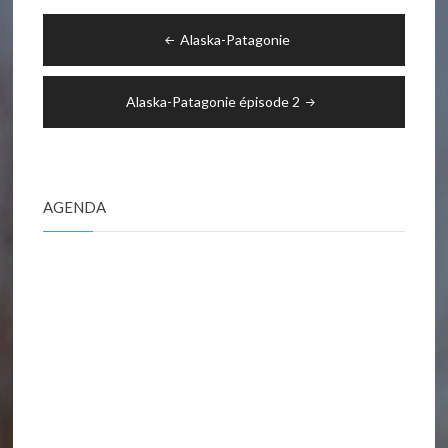
Navigation
Alaska-Patagonie
de
l’article
Alaska-Patagonie épisode 2
AGENDA